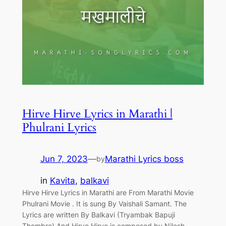
Hirve Hirve Lyrics in Marathi |
Phulrani Lyrics
Jun 7, 2023
—
Marathi Lyrics boss
by
in
Kavita
, 
balkavi
Hirve Hirve Lyrics in Marathi are From Marathi Movie
Phulrani Movie . It is sung By Vaishali Samant. The
Lyrics are written By Balkavi (Tryambak Bapuji
Thombre) And Hirve Hirve is composed by Nilesh