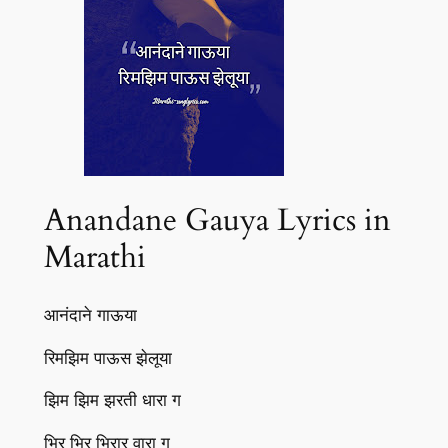
Anandane Gauya Lyrics in
Marathi
आनंदाने गाऊया
रिमझिम पाऊस झेलूया
झिम झिम झरती धारा ग
भिर भिर भिरार वारा ग