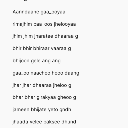
Aanndaane gaa_ooyaa
rimajhim paa_oos jhelooyaa
jhim jhim jharatee dhaaraa g
bhir bhir bhiraar vaaraa g
bhijoon gele ang ang
gaa_oo naachoo hooo ḍaang
jhar jhar dhaaraa jheloo g
bhar bhar girakyaa gheoo g
jameen bhijate yeto gndh
jhaaḍa velee pakṣee dhund