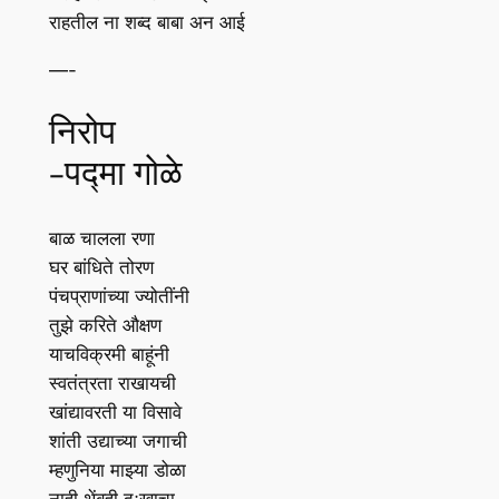
राहतील ना शब्द बाबा अन आई
—-
निरोप
-पद्मा गोळे
बाळ चालला रणा
घर बांधिते तोरण
पंचप्राणांच्या ज्योतींनी
तुझे करिते औक्षण
याचविक्रमी बाहूंनी
स्वतंत्रता राखायची
खांद्यावरती या विसावे
शांती उद्याच्या जगाची
म्हणुनिया माझ्या डोळा
नाही थेंबही दुःखाचा