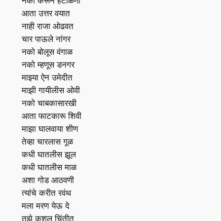
नको करून हेटाळणी
आता उत्तर वयात
नाही राजा ओढवत
चार पाऊले नांगर
नको बोलूस वंगाळ
नको म्हणूस डनगर
माझ्या ऐन उमेदीत
माझी गायीलीस ओवी
नको चाबकासारखी
आता फाटकारू शिवी
माझा घालवाया शीण
तेव्हा चारलास गूळ
कधी घातलीस झूल
कधी घातलीस माळ
अशा गोड आठवणी
त्यांचे करीत रवंथ
मला मरण येऊ दे
तुझे कुशल चिंतीत