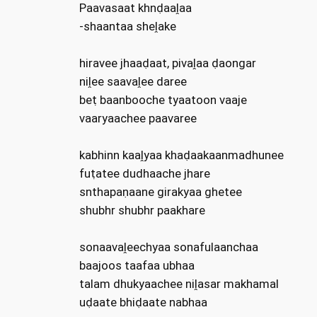
Paavasaat khnḍaaḽaa
-shaantaa sheḽake
hiravee jhaaḍaat, pivaḽaa ḍaongar
niḽee saavaḽee daree
beṭ baanbooche tyaatoon vaaje
vaaryaachee paavaree
kabhinn kaaḽyaa khaḍaakaanmadhunee
fuṭatee dudhaache jhare
snthapaṇaane girakyaa ghetee
shubhr shubhr paakhare
sonaavaḽeechyaa sonafulaanchaa
baajoos taafaa ubhaa
talam dhukyaachee niḽasar makhamal
uḍaate bhiḍaate nabhaa