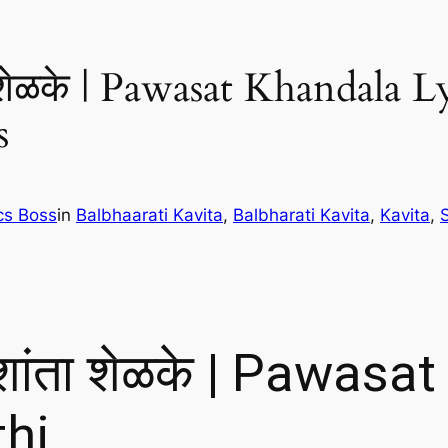
 शेळके | Pawasat Khandala Ly
s
cs Boss
in
Balbhaarati Kavita
, 
Balbharati Kavita
, 
Kavita
, 
शांता शेळके | Pawasa
thi