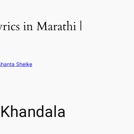
rics in Marathi |
Shanta Shelke
t Khandala