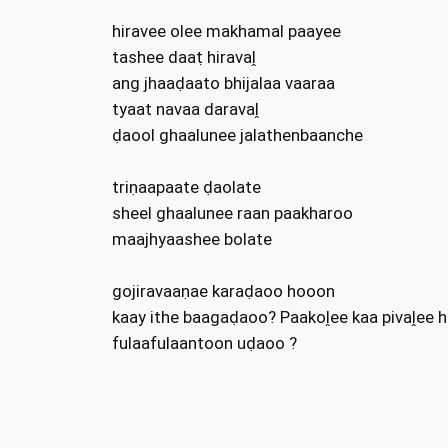
hiravee olee makhamal paayee
tashee daaṭ hiravaḽ
ang jhaaḍaato bhijalaa vaaraa
tyaat navaa daravaḽ
ḍaool ghaalunee jalathenbaanche
triṇaapaate ḍaolate
sheel ghaalunee raan paakharoo
maajhyaashee bolate
gojiravaaṇae karaḍaoo hooon
kaay ithe baagaḍaoo? Paakoḽee kaa pivaḽee 
fulaafulaantoon uḍaoo ?