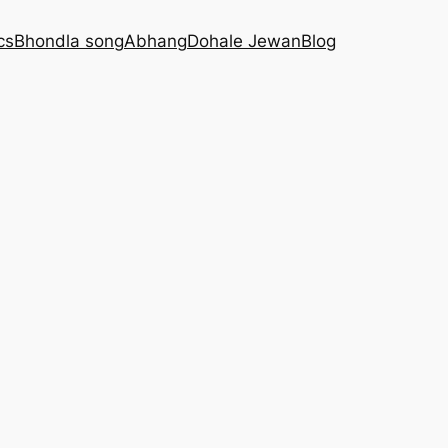
cs
Bhondla song
Abhang
Dohale Jewan
Blog