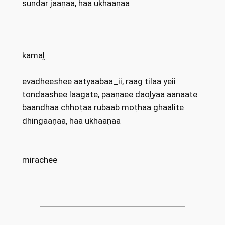
sundar jaaṇaa, haa ukhaaṇaa
kamaḽ
evaḍheeshee aatyaabaa_ii, raag tilaa yeii
tonḍaashee laagate, paaṇaee ḍaoḽyaa aaṇaate
baandhaa chhoṭaa rubaab moṭhaa ghaalite
dhingaaṇaa, haa ukhaaṇaa
mirachee