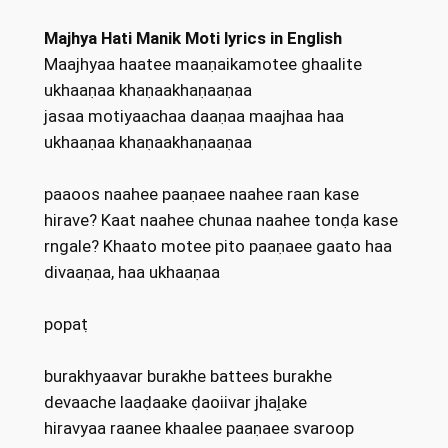
Majhya Hati Manik Moti lyrics in English
Maajhyaa haatee maaṇaikamotee ghaalite
ukhaaṇaa khaṇaakhaṇaaṇaa
jasaa motiyaachaa daaṇaa maajhaa haa
ukhaaṇaa khaṇaakhaṇaaṇaa
paaoos naahee paaṇaee naahee raan kase
hirave? Kaat naahee chunaa naahee tonḍa kase
rngale? Khaato motee pito paaṇaee gaato haa
divaaṇaa, haa ukhaaṇaa
popaṭ
burakhyaavar burakhe battees burakhe
devaache laaḍaake ḍaoiivar jhaḽake
hiravyaa raanee khaalee paaṇaee svaroop