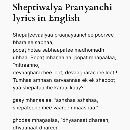
Sheptiwalya Pranyanchi
lyrics in English
Shepaṭeevaalyaa praaṇayaanchee poorvee
bharalee sabhaa,
popaṭ hotaa sabhaapatee madhomadh
ubhaa. Popaṭ mhaṇaalaa, popaṭ mhaṇaalaa,
“mitraanno,
devaagharachee looṭ, devaagharachee looṭ !
Tumhaa amhaan sarvaannaa ek ek shepooṭ
yaa shepaṭaache karaal kaay?”
gaay mhaṇaalee, “ashshaa ashshaa,
shepaṭeene mee vaareen maashaa.”
ghoḍaa mhaṇaalaa, “dhyaanaat dhareen,
dhyaanaat dhareen