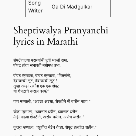
Song
Ga Di Madgulkar
Writer
Sheptiwalya Pranyanchi
lyrics in Marathi
शेपटीवाल्या प्राण्यांची पूर्वी भरली सभा,
पोपट होता सभापती मधोमध उभा.
पोपट म्हणाला, पोपट म्हणाला, “मित्रांनो,
देवाघरची लूट, देवाघरची लूट !
तुम्हा अम्हां सर्वांना एक एक शेपूट
या शेपटाचे कराल काय?”
गाय म्हणाली, “अश्शा अश्शा, शेपटीने मी वारीन माशा.”
घोडा म्हणाला, “ध्यानात धरीन, ध्यानात धरीन
मीही माझ्या शेपटीने, असेच करीन, असेच करीन,”
कुत्रा म्हणाला, “खुशीत येईन तेव्हा, शेपूट हलवीत राहीन.”