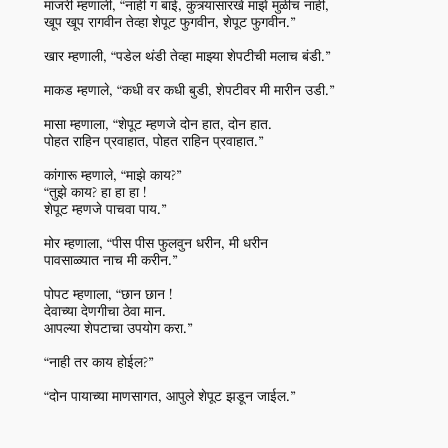
मांजरी म्हणाली, “नाही ग बाई, कुत्र्यासारखे माझे मुळीच नाही,
खूप खूप रागवीन तेव्हा शेपूट फुगवीन, शेपूट फुगवीन.”
खार म्हणाली, “पडेल थंडी तेव्हा माझ्या शेपटीची मलाच बंडी.”
माकड म्हणाले, “कधी वर कधी बुडी, शेपटीवर मी मारीन उडी.”
मासा म्हणाला, “शेपूट म्हणजे दोन हात, दोन हात.
पोहत राहिन प्रवाहात, पोहत राहिन प्रवाहात.”
कांगारू म्हणाले, “माझे काय?”
“तुझे काय? हा हा हा !
शेपूट म्हणजे पाचवा पाय.”
मोर म्हणाला, “पीस पीस फुलवुन धरीन, मी धरीन
पावसाळ्यात नाच मी करीन.”
पोपट म्हणाला, “छान छान !
देवाच्या देणगीचा ठेवा मान.
आपल्या शेपटाचा उपयोग करा.”
“नाही तर काय होईल?”
“दोन पायाच्या माणसागत, आपुले शेपूट झडून जाईल.”