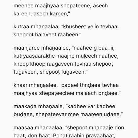
meehee maajhyaa shepaṭeene, asech
kareen, asech kareen,”
kutraa mhaṇaalaa, “khusheet yeiin tevhaa,
shepooṭ halaveet raaheen.”
maanjaree mhaṇaalee, “naahee g baa_ii,
kutryaasaarakhe maajhe muḽeech naahee,
khoop khoop raagaveen tevhaa shepooṭ
fugaveen, shepooṭ fugaveen.”
khaar mhaṇaalee, “paḍael thnḍaee tevhaa
maajhyaa shepaṭeechee malaach bnḍaee.”
maakaḍa mhaṇaale, “kadhee var kadhee
buḍaee, shepaṭeevar mee maareen uḍaee.”
maasaa mhaṇaalaa, “shepooṭ mhaṇaaje don
haat, don haat. Pohat raahin pravaahaat,