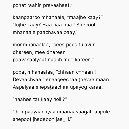
pohat raahin pravaahaat.”
kaangaaroo mhaṇaale, “maajhe kaay?”
“tujhe kaay? Haa haa haa ! Shepooṭ
mhaṇaaje paachavaa paay.”
mor mhaṇaalaa, “pees pees fulavun
dhareen, mee dhareen
paavasaaḽyaat naach mee kareen.”
popaṭ mhaṇaalaa, “chhaan chhaan !
Devaachyaa deṇaageechaa ṭhevaa maan.
Aapalyaa shepaṭaachaa upayog karaa.”
“naahee tar kaay hoiil?”
“don paayaachyaa maaṇaasaagat, aapule
shepooṭ jhaḍaoon jaa_iil.”