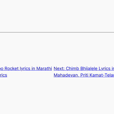
 Rocket lyrics in Marathi
Next:
Chimb Bhijalele Lyrics 
rics
Mahadevan, Priti Kamat-Tela