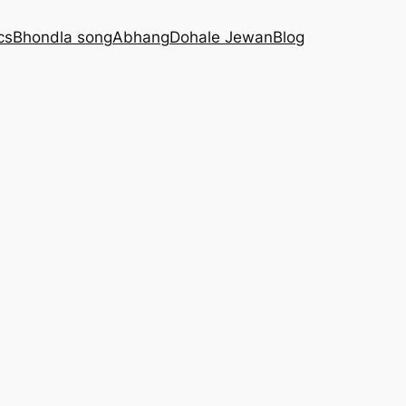
cs
Bhondla song
Abhang
Dohale Jewan
Blog