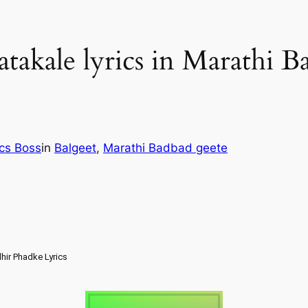
takale lyrics in Marathi Ba
ics Boss
in
Balgeet
, 
Marathi Badbad geete
dhir Phadke Lyrics