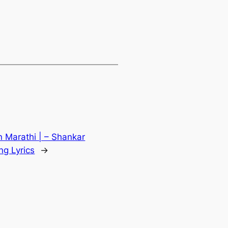
in Marathi | – Shankar
ng Lyrics
→