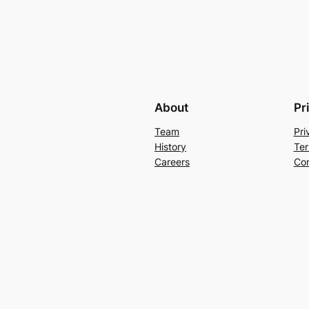
About
Pr
Team
Pri
History
Ter
Careers
Con