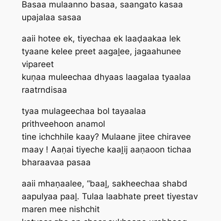
Basaa mulaanno basaa, saangato kasaa
upajalaa sasaa
aaii hotee ek, tiyechaa ek laaḍaakaa lek
tyaane kelee preet aagaḽee, jagaahunee
vipareet
kuṇaa muleechaa dhyaas laagalaa tyaalaa
raatrndisaa
tyaa mulageechaa bol tayaalaa
prithveehoon anamol
tine ichchhile kaay? Mulaane jitee chiravee
maay ! Aaṇai tiyeche kaaḽij aaṇaoon tichaa
bharaavaa pasaa
aaii mhaṇaalee, “baaḽ, sakheechaa shabd
aapulyaa paaḽ. Tulaa laabhate preet tiyestav
maren mee nishchit