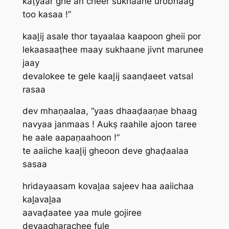
kaṭyaar ghe an‌ cheer sukhaane urobhaag
too kasaa !”
kaaḽij asale thor tayaalaa kaapoon gheii por
lekaasaaṭhee maay sukhaane jivnt marunee
jaay
devalokee te gele kaaḽij saanḍaeet vatsal
rasaa
dev mhaṇaalaa, “yaas dhaaḍaaṇae bhaag
navyaa janmaas ! Aukṣ raahile ajoon taree
he aale aapaṇaahoon !”
te aaiiche kaaḽij gheoon deve ghaḍaalaa
sasaa
hridayaasam kovaḽaa sajeev haa aaiichaa
kaḽavaḽaa
aavaḍaatee yaa mule gojiree
devaagharachee fule