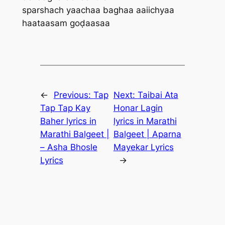
sparshach yaachaa baghaa aaiichyaa
haataasam goḍaasaa
←
Previous:
Tap
Next:
Taibai Ata
Tap Tap Kay
Honar Lagin
Baher lyrics in
lyrics in Marathi
Marathi Balgeet |
Balgeet | Aparna
– Asha Bhosle
Mayekar Lyrics
Lyrics
→