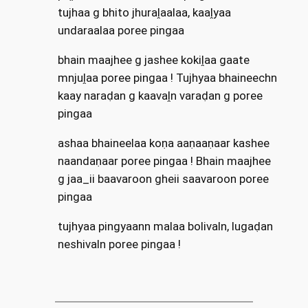
tujhaa g bhito jhuraḽaalaa, kaaḽyaa
undaraalaa poree pingaa
bhain maajhee g jashee kokiḽaa gaate
mnjuḽaa poree pingaa ! Tujhyaa bhaineechn
kaay naraḍan g kaavaḽn varaḍan g poree
pingaa
ashaa bhaineelaa koṇa aaṇaaṇaar kashee
naandaṇaar poree pingaa ! Bhain maajhee
g jaa_ii baavaroon gheii saavaroon poree
pingaa
tujhyaa pingyaann malaa bolivaln, lugaḍan
neshivaln poree pingaa !