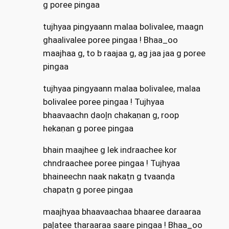
g poree pingaa
tujhyaa pingyaann malaa bolivalee, maagn
ghaalivalee poree pingaa ! Bhaa_oo
maajhaa g, to b raajaa g, ag jaa jaa g poree
pingaa
tujhyaa pingyaann malaa bolivalee, malaa
bolivalee poree pingaa ! Tujhyaa
bhaavaachn ḍaoḽn chakaṇan g, roop
hekaṇan g poree pingaa
bhain maajhee g lek indraachee kor
chndraachee poree pingaa ! Tujhyaa
bhaineechn naak nakaṭn g tvaanḍa
chapaṭn g poree pingaa
maajhyaa bhaavaachaa bhaaree daraaraa
paḽatee tharaaraa saare pingaa ! Bhaa_oo