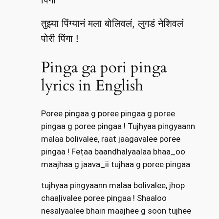
तुझ्या पिंग्यानं मला बोलिवलं, लुगडं नेशिवलं
पोरी पिंगा !
Pinga ga pori pinga
lyrics in English
Poree pingaa g poree pingaa g poree
pingaa g poree pingaa ! Tujhyaa pingyaann
malaa bolivalee, raat jaagavalee poree
pingaa ! Feṭaa baandhalyaalaa bhaa_oo
maajhaa g jaava_ii tujhaa g poree pingaa
tujhyaa pingyaann malaa bolivalee, jhop
chaaḽivalee poree pingaa ! Shaaloo
nesalyaalee bhain maajhee g soon tujhee