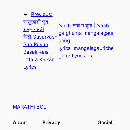
←
Previous:
सासुरवाशी सून
Next:
नाच ग घुमा | Nach
रुसून बसली
ga ghuma mangalagaur
कैसी|Sasurvashi
song
Sun Rusun
lyrics |mangalagauriche
Basali Kaisi | –
gane Lyrics
→
Uttara Kelkar
Lyrics
MARATHI BOL
About
Privacy
Social