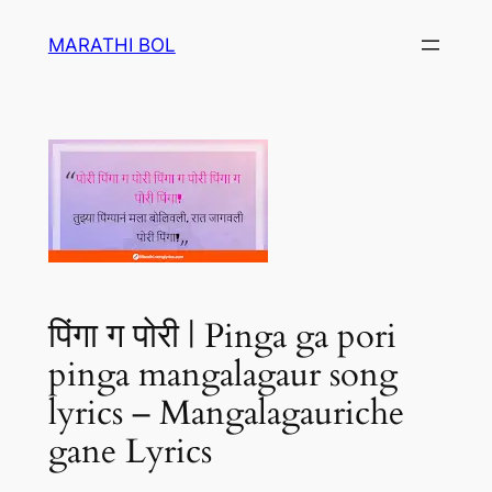
Skip
MARATHI BOL
to
content
पिंगा ग पोरी | Pinga ga pori
pinga mangalagaur song
lyrics – Mangalagauriche
gane Lyrics