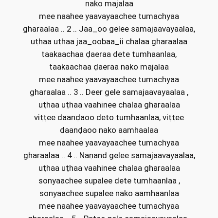
nako majalaa
mee naahee yaavayaachee tumachyaa
gharaalaa .. 2 .. Jaa_oo gelee samajaavayaalaa,
uṭhaa uṭhaa jaa_oobaa_ii chalaa gharaalaa
taakaachaa ḍaeraa dete tumhaanlaa,
taakaachaa ḍaeraa nako majalaa
mee naahee yaavayaachee tumachyaa
gharaalaa .. 3 .. Deer gele samajaavayaalaa ,
uṭhaa uṭhaa vaahinee chalaa gharaalaa
viṭṭee daanḍaoo deto tumhaanlaa, viṭṭee
daanḍaoo nako aamhaalaa
mee naahee yaavayaachee tumachyaa
gharaalaa .. 4 .. Naṇand gelee samajaavayaalaa,
uṭhaa uṭhaa vaahinee chalaa gharaalaa
sonyaachee supalee dete tumhaanlaa ,
sonyaachee supalee nako aamhaanlaa
mee naahee yaavayaachee tumachyaa