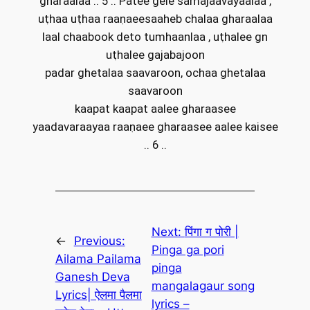
gharaalaa .. 5 .. Patee gele samajaavayaalaa ,
uṭhaa uṭhaa raaṇaeesaaheb chalaa gharaalaa
laal chaabook deto tumhaanlaa , uṭhalee gn
uṭhalee gajabajoon
padar ghetalaa saavaroon, ochaa ghetalaa
saavaroon
kaapat kaapat aalee gharaasee
yaadavaraayaa raaṇaee gharaasee aalee kaisee
.. 6 ..
Next:
पिंगा ग पोरी |
←
Previous:
Pinga ga pori
Ailama Pailama
pinga
Ganesh Deva
mangalagaur song
Lyrics| ऐलमा पैलमा
lyrics –