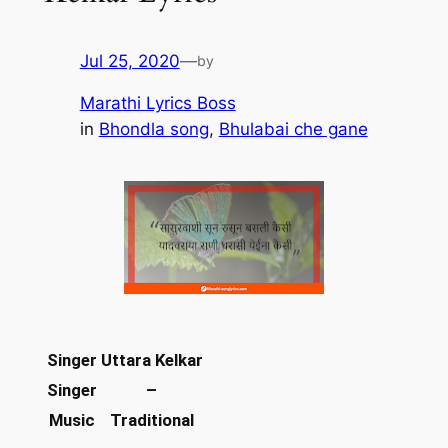
Jul 25, 2020
—
by
Marathi Lyrics Boss
in
Bhondla song
, 
Bhulabai che gane
Singer
Uttara Kelkar
Singer
–
Music
Traditional