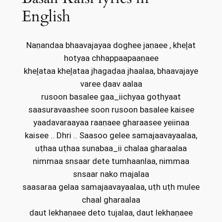
English
Naṇandaa bhaavajayaa doghee jaṇaee , kheḽat
hotyaa chhappaapaaṇaee
kheḽataa kheḽataa jhagaḍaa jhaalaa, bhaavajaye
varee ḍaav aalaa
rusoon basalee gaa_iichyaa goṭhyaat
saasuravaashee soon rusoon basalee kaisee
yaadavaraayaa raaṇaee gharaasee yeiinaa
kaisee .. Dhri .. Saasoo gelee samajaavayaalaa,
uṭhaa uṭhaa sunabaa_ii chalaa gharaalaa
nimmaa snsaar dete tumhaanlaa, nimmaa
snsaar nako majalaa
saasaraa gelaa samajaavayaalaa, uṭh uṭh mulee
chaal gharaalaa
daut lekhaṇaee deto tujalaa, daut lekhaṇaee