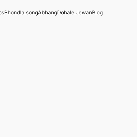
cs
Bhondla song
Abhang
Dohale Jewan
Blog