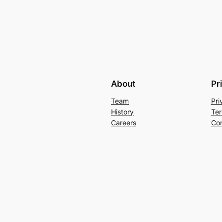
About
Pr
Team
Pri
History
Ter
Careers
Con