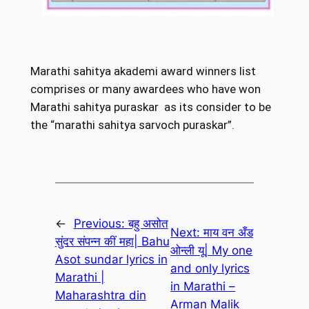
Marathi sahitya akademi award winners list
comprises or many awardees who have won
Marathi sahitya puraskar as its consider to be
the “marathi sahitya sarvoch puraskar”.
←
Previous:
बहु असोत
Next:
माय वन अँड
सुंदर संपन्न कीं महा| Bahu
ओन्ली यू| My one
Asot sundar lyrics in
and only lyrics
Marathi |
in Marathi –
Maharashtra din
Arman Malik