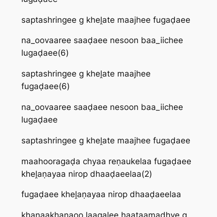
saptashringee g kheḽate maajhee fugaḍaee
na_oovaaree saaḍaee nesoon baa_iichee
lugaḍaee(6)
saptashringee g kheḽate maajhee
fugaḍaee(6)
na_oovaaree saaḍaee nesoon baa_iichee
lugaḍaee
saptashringee g kheḽate maajhee fugaḍaee
maahooragaḍa chyaa reṇaukelaa fugaḍaee
kheḽaṇayaa nirop dhaaḍaeelaa(2)
fugaḍaee kheḽaṇayaa nirop dhaaḍaeelaa
khaṇaakhaṇaoo laagalee haataamadhye g