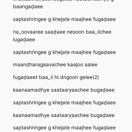
baangaḍaee
saptashringee g kheḽate maajhee fugaḍaee
na_oovaaree saaḍaee nesoon baa_iichee
lugaḍaee
saptashringee g kheḽate maajhee fugaḍaee
maanḍharagaavachee kaaḽoo aalee
fugaḍaeet baa_ii hi dngoon gelee(2)
kaanaamadhye saataaryaachee bugaḍaee
saptashringee g kheḽate maajhee fugaḍaee
kaanaamadhye saataaryaachee bugaḍaee
saptashringee g kheḽate maajhee fugaḍaee