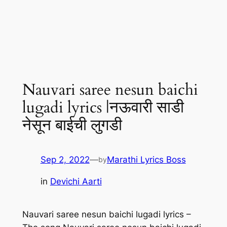
Nauvari saree nesun baichi
lugadi lyrics |नऊवारी साडी
नेसून बाईची लुगडी
Sep 2, 2022
—
Marathi Lyrics Boss
by
in
Devichi Aarti
Nauvari saree nesun baichi lugadi lyrics –