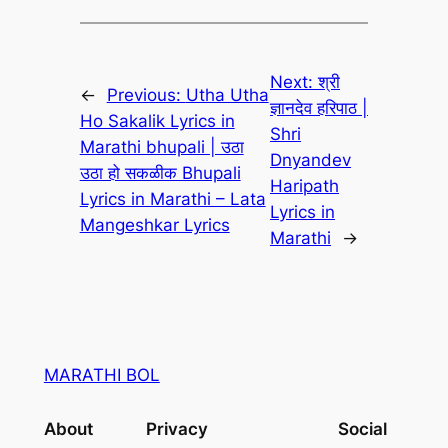
Next:
श्री
←
Previous:
Utha Utha
ज्ञानदेव हरिपाठ |
Ho Sakalik Lyrics in
Shri
Marathi bhupali | उठा
Dnyandev
उठा हो सकळीक Bhupali
Haripath
Lyrics in Marathi – Lata
Lyrics in
Mangeshkar Lyrics
Marathi
→
MARATHI BOL
About
Privacy
Social