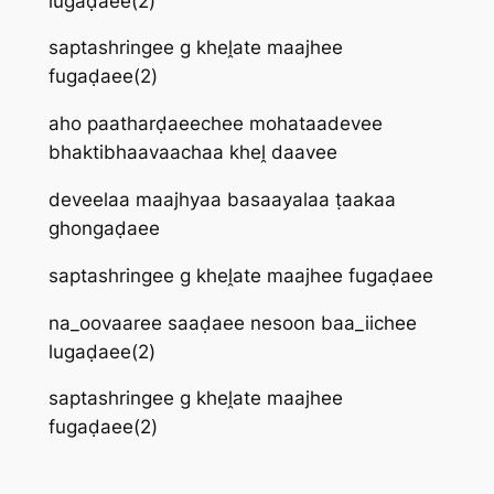
lugaḍaee(2)
saptashringee g kheḽate maajhee
fugaḍaee(2)
aho paatharḍaeechee mohataadevee
bhaktibhaavaachaa kheḽ daavee
deveelaa maajhyaa basaayalaa ṭaakaa
ghongaḍaee
saptashringee g kheḽate maajhee fugaḍaee
na_oovaaree saaḍaee nesoon baa_iichee
lugaḍaee(2)
saptashringee g kheḽate maajhee
fugaḍaee(2)