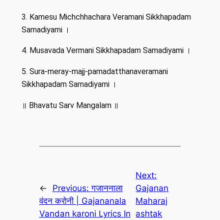
3. Kamesu Michchhachara Veramani Sikkhapadam
Samadiyami ।
4. Musavada Vermani Sikkhapadam Samadiyami ।
5. Sura-meray-majj-pamadatthanaveramani
Sikkhapadam Samadiyami ।
॥ Bhavatu Sarv Mangalam ॥
Next:
←
Previous:
गजाननाला
Gajanan
वंदन करोनी | Gajananala
Maharaj
Vandan karoni Lyrics In
ashtak