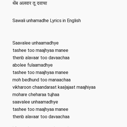
थेंब अलवार तू दवाचा
Sawali unhamadhe Lyrics in English
Saavalee unhaamadhye
tashee too maajhyaa manee
thenb alavaar too davaachaa
abolee fulaamadhye
tashee too maajhyaa manee
moh bedhund too manaachaa
vikharoon chaandaraat kaaḽajaat maajhiyaa
mohare cheharaa tujhaa
saavalee unhaamadhye
tashee too maajhyaa manee
thenb alavaar too davaachaa