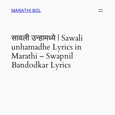
Skip
MARATHI BOL
to
content
सावली उन्हामध्ये | Sawali
unhamadhe Lyrics in
Marathi – Swapnil
Bandodkar Lyrics