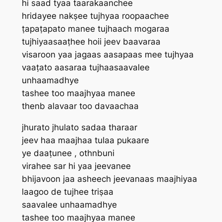
hi saad tyaa taarakaanchee
hridayee nakṣee tujhyaa roopaachee
ṭapaṭapato manee tujhaach mogaraa
tujhiyaasaaṭhee hoii jeev baavaraa
visaroon yaa jagaas aasapaas mee tujhyaa
vaaṭato aasaraa tujhaasaavalee
unhaamadhye
tashee too maajhyaa manee
thenb alavaar too davaachaa
jhurato jhulato sadaa tharaar
jeev haa maajhaa tulaa pukaare
ye daaṭunee , othnbuni
virahee sar hi yaa jeevanee
bhijavoon jaa asheech jeevanaas maajhiyaa
laagoo de tujhee triṣaa
saavalee unhaamadhye
tashee too maajhyaa manee