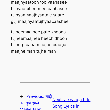
maajhyaatoon too vaahasee
tujhyaatahee mee paahasee
tujhyaamaajhyaatale saare
guj maajhyaatujhyaapaashee
tujheemaajhee paṭe khooṇa
tujheemaajhee heech dhoon
tujhe praaṇa maajhe praaṇa
maajhe man tujhe man
←
Previous:
माझे
Next:
Jeevlaga title
मन तुझे झाले |
Song Lyrics in
Majhe Man