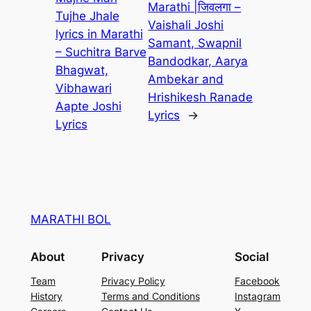
Marathi |जिवलगा –
Tujhe Jhale
Vaishali Joshi
lyrics in Marathi
Samant, Swapnil
– Suchitra Barve
Bandodkar, Aarya
Bhagwat,
Ambekar and
Vibhawari
Hrishikesh Ranade
Aapte Joshi
Lyrics
→
Lyrics
MARATHI BOL
About
Privacy
Social
Team
Privacy Policy
Facebook
History
Terms and Conditions
Instagram