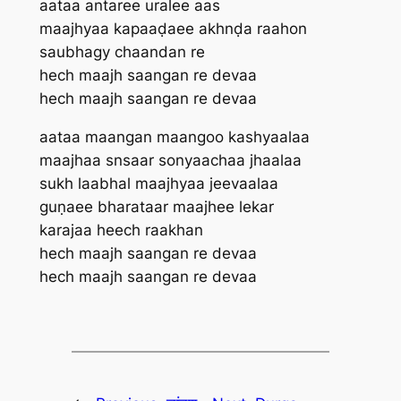
aataa antaree uralee aas
maajhyaa kapaaḍaee akhnḍa raahon
saubhagy chaandan re
hech maajh saangan re devaa
hech maajh saangan re devaa
aataa maangan maangoo kashyaalaa
maajhaa snsaar sonyaachaa jhaalaa
sukh laabhal maajhyaa jeevaalaa
guṇaee bharataar maajhee lekar
karajaa heech raakhan
hech maajh saangan re devaa
hech maajh saangan re devaa