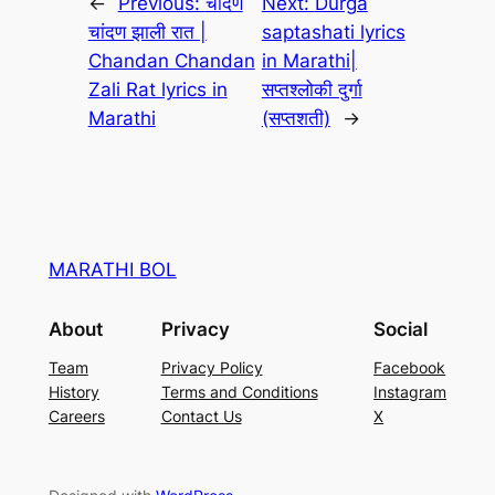
←
Previous:
चांदण
Next:
Durga
चांदण झाली रात |
saptashati lyrics
Chandan Chandan
in Marathi|
Zali Rat lyrics in
सप्तश्लोकी दुर्गा
Marathi
(सप्तशती)
→
MARATHI BOL
About
Privacy
Social
Team
Privacy Policy
Facebook
History
Terms and Conditions
Instagram
Careers
Contact Us
X