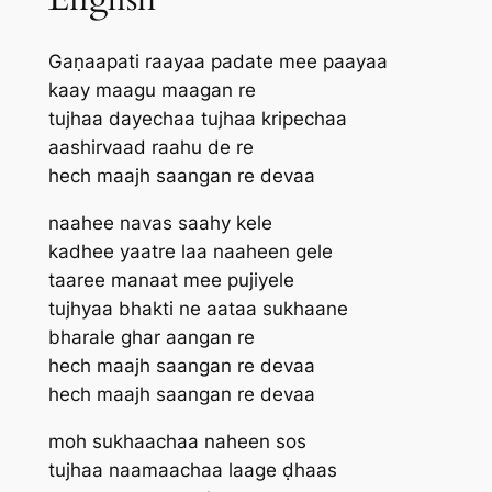
Gaṇaapati raayaa padate mee paayaa
kaay maagu maagan re
tujhaa dayechaa tujhaa kripechaa
aashirvaad raahu de re
hech maajh saangan re devaa
naahee navas saahy kele
kadhee yaatre laa naaheen gele
taaree manaat mee pujiyele
tujhyaa bhakti ne aataa sukhaane
bharale ghar aangan re
hech maajh saangan re devaa
hech maajh saangan re devaa
moh sukhaachaa naheen sos
tujhaa naamaachaa laage ḍhaas