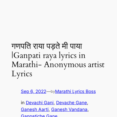
गणपति राया पड़ते मी पाया
|Ganpati raya lyrics in
Marathi- Anonymous artist
Lyrics
Sep 6, 2022
—
Marathi Lyrics Boss
by
in
Devachi Gani
, 
Devache Gane
, 
Ganesh Aarti
, 
Ganesh Vandana
, 
Ganpatiche Gane