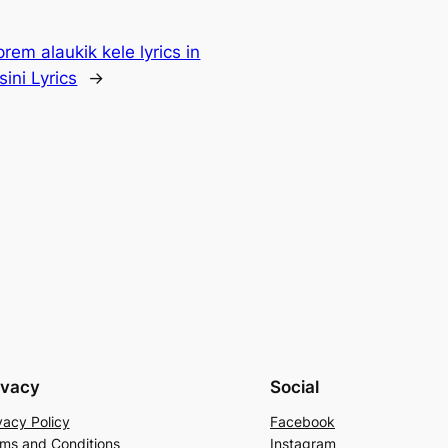
rem alaukik kele lyrics in
ini Lyrics
→
ivacy
Social
vacy Policy
Facebook
ms and Conditions
Instagram