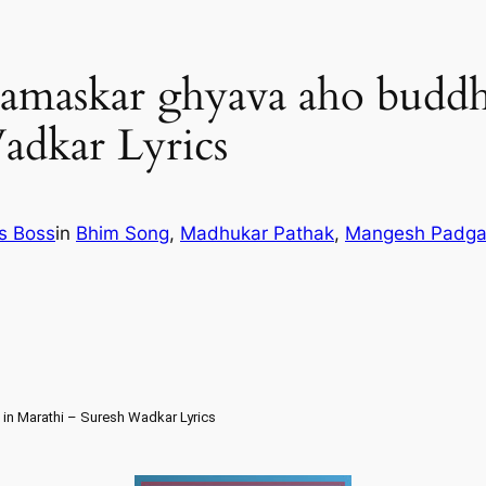
 Namaskar ghyava aho buddh
adkar Lyrics
cs Boss
in
Bhim Song
, 
Madhukar Pathak
, 
Mangesh Padga
s in Marathi – Suresh Wadkar Lyrics