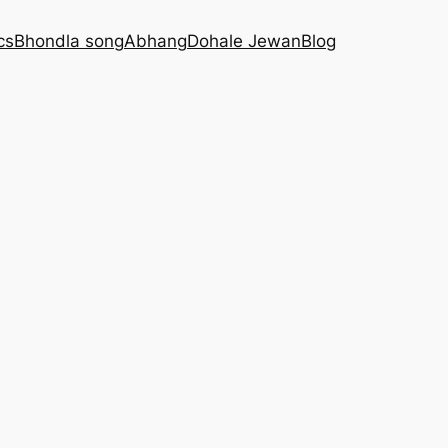
cs
Bhondla song
Abhang
Dohale Jewan
Blog