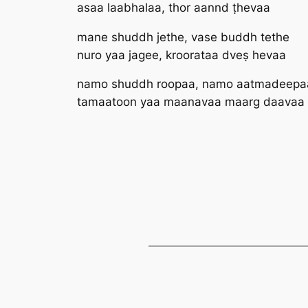
asaa laabhalaa, thor aannd ṭhevaa
mane shuddh jethe, vase buddh tethe
nuro yaa jagee, kroorataa dveṣ hevaa
namo shuddh roopaa, namo aatmadeepa
tamaatoon yaa maanavaa maarg daavaa