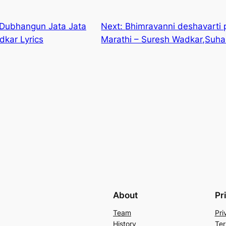
ा | Dubhangun Jata Jata
Next:
Bhimravanni deshavarti p
dkar Lyrics
Marathi – Suresh Wadkar,Suhas
About
Pr
Team
Pri
History
Ter