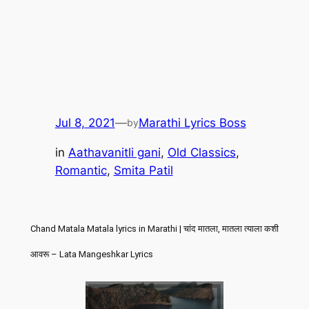
Jul 8, 2021
—
Marathi Lyrics Boss
by
in
Aathavanitli gani
, 
Old Classics
, 
Romantic
, 
Smita Patil
Chand Matala Matala lyrics in Marathi | चांद मातला, मातला त्याला कशी
आवरू – Lata Mangeshkar Lyrics