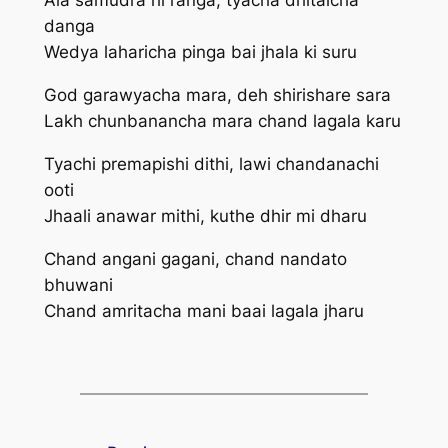
Ala samudra hi ranga, tyacha dhitaicha
danga
Wedya laharicha pinga bai jhala ki suru
God garawyacha mara, deh shirishare sara
Lakh chunbanancha mara chand lagala karu
Tyachi premapishi dithi, lawi chandanachi
ooti
Jhaali anawar mithi, kuthe dhir mi dharu
Chand angani gagani, chand nandato
bhuwani
Chand amritacha mani baai lagala jharu