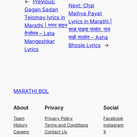
←
Previous:
Next:
Chal
Gagan Sadan
Majhya Payat
Tejomay lyrics in
Lyrics in Marathi |
Marathi | गगन सदन
चाळ माझ्या पायांत, पाय
तेजोमय – Lata
माझे तालांत – Asha
Mangeshkar
Bhosle Lyrics
→
Lyrics
MARATHI BOL
About
Privacy
Social
Team
Privacy Policy
Facebook
History
Terms and Conditions
Instagram
Careers
Contact Us
X