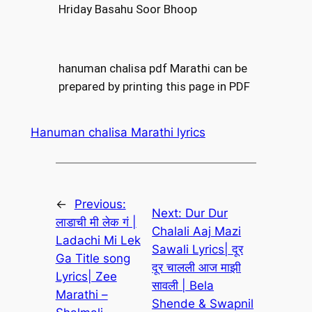
Hriday Basahu Soor Bhoop
hanuman chalisa pdf Marathi can be
prepared by printing this page in PDF
Hanuman chalisa Marathi lyrics
←
Previous:
Next:
Dur Dur
लाडाची मी लेक गं |
Chalali Aaj Mazi
Ladachi Mi Lek
Sawali Lyrics| दूर
Ga Title song
दूर चालली आज माझी
Lyrics| Zee
सावली | Bela
Marathi –
Shende & Swapnil